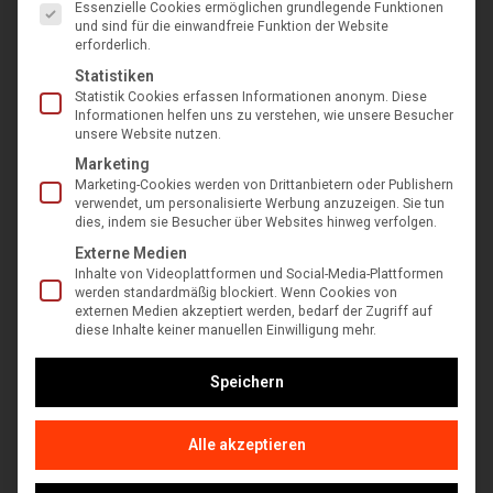
Essenzielle Cookies ermöglichen grundlegende Funktionen
und sind für die einwandfreie Funktion der Website
erforderlich.
Statistiken
Statistik Cookies erfassen Informationen anonym. Diese
Informationen helfen uns zu verstehen, wie unsere Besucher
Elektrokettensäge G-Force XR120
unsere Website nutzen.
€
599,00
inkl. MwSt
Marketing
Marketing-Cookies werden von Drittanbietern oder Publishern
verwendet, um personalisierte Werbung anzuzeigen. Sie tun
In den Warenkorb
dies, indem sie Besucher über Websites hinweg verfolgen.
Externe Medien
Inhalte von Videoplattformen und Social-Media-Plattformen
werden standardmäßig blockiert. Wenn Cookies von
externen Medien akzeptiert werden, bedarf der Zugriff auf
diese Inhalte keiner manuellen Einwilligung mehr.
Speichern
Alle akzeptieren