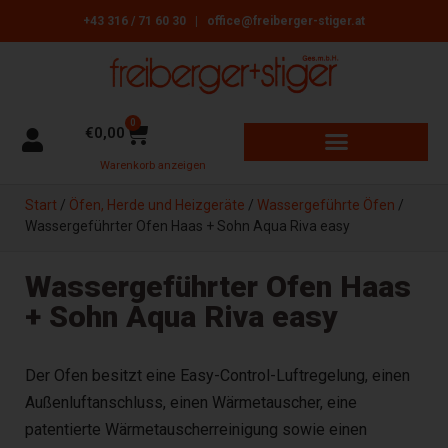
+43 316 / 71 60 30
|
office@freiberger-stiger.at
0
€
0,00
Warenkorb anzeigen
GARTENGERÄTE + MASCHINEN
ÖFEN, HERDE + HEIZGERÄTE
REINIGUNGSBEDARF + ZUBEHÖR
Start
/
Öfen, Herde und Heizgeräte
/
Wassergeführte Öfen
/
Wassergeführter Ofen Haas + Sohn Aqua Riva easy
Wassergeführter Ofen Haas
+ Sohn Aqua Riva easy
Der Ofen besitzt eine Easy-Control-Luftregelung, einen
Außenluftanschluss, einen Wärmetauscher, eine
patentierte Wärmetauscherreinigung sowie einen