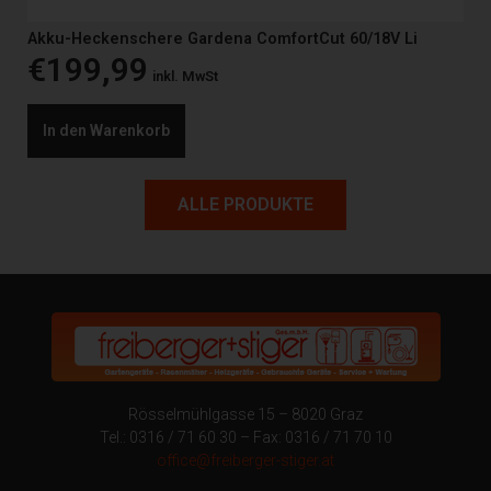
Akku-Heckenschere Gardena ComfortCut 60/18V Li
€
199,99
inkl. MwSt
In den Warenkorb
ALLE PRODUKTE
Rösselmühlgasse 15 – 8020 Graz
Tel.: 0316 / 71 60 30 – Fax: 0316 / 71 70 10
office@freiberger-stiger.at