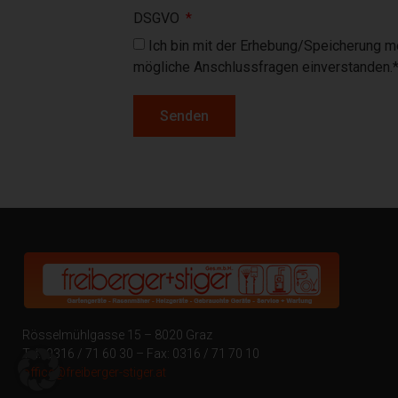
DSGVO
Ich bin mit der Erhebung/Speicherung 
mögliche Anschlussfragen einverstanden.
Senden
Rösselmühlgasse 15 – 8020 Graz
Tel.: 0316 / 71 60 30 – Fax: 0316 / 71 70 10
office@freiberger-stiger.at