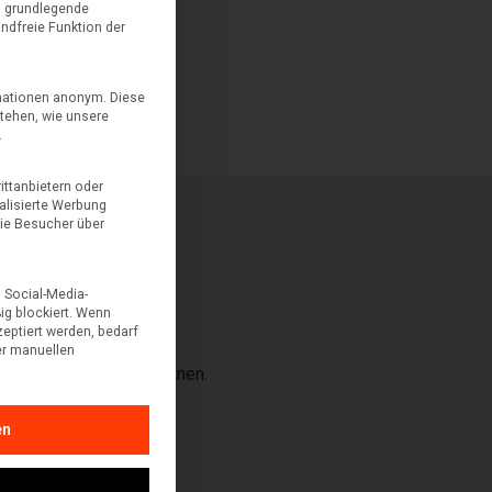
n grundlegende
andfreie Funktion der
rmationen anonym. Diese
tehen, wie unsere
.
ttanbietern oder
alisierte Werbung
sie Besucher über
 Social-Media-
g blockiert. Wenn
eptiert werden, bedarf
ner manuellen
en uns umgehend bei Ihnen.
en