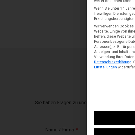
weiter besuchen können
Wenn Sie unter 14 Jahre
freiwilligen Diensten g
Erziehungsberechtigten 
Wir verwenden Cookies 
Website. Einige von ihn
helfen, diese Website u
Personenbezogene Daten 
Adressen), z. B. für per
Anzeigen- und Inhaltsm
Verwendung Ihrer Daten 
Datenschutzerklärung
.
S
Einstellungen
widerrufe
Sie haben Fragen zu unseren Produkten und uns
Name / Firma