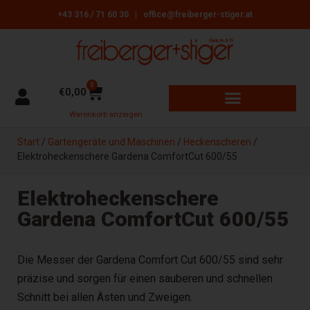
+43 316 / 71 60 30
|
office@freiberger-stiger.at
0
€
0,00
Warenkorb anzeigen
GARTENGERÄTE + MASCHINEN
ÖFEN, HERDE + HEIZGERÄTE
REINIGUNGSBEDARF + ZUBEHÖR
Start
/
Gartengeräte und Maschinen
/
Heckenscheren
/
Elektroheckenschere Gardena ComfortCut 600/55
Elektroheckenschere
Gardena ComfortCut 600/55
Die Messer der Gardena Comfort Cut 600/55 sind sehr
präzise und sorgen für einen sauberen und schnellen
Schnitt bei allen Ästen und Zweigen.