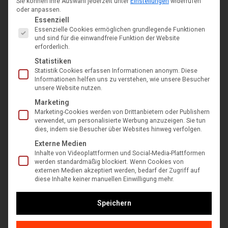
Sie können Ihre Auswahl jederzeit unter
Einstellungen
widerrufen
oder anpassen.
Es folgt eine Liste der Service-Gruppen, für die eine Einwil
Essenziell
Essenzielle Cookies ermöglichen grundlegende Funktionen
und sind für die einwandfreie Funktion der Website
erforderlich.
Statistiken
Statistik Cookies erfassen Informationen anonym. Diese
Informationen helfen uns zu verstehen, wie unsere Besucher
unsere Website nutzen.
Marketing
Marketing-Cookies werden von Drittanbietern oder Publishern
verwendet, um personalisierte Werbung anzuzeigen. Sie tun
dies, indem sie Besucher über Websites hinweg verfolgen.
Externe Medien
Inhalte von Videoplattformen und Social-Media-Plattformen
werden standardmäßig blockiert. Wenn Cookies von
externen Medien akzeptiert werden, bedarf der Zugriff auf
diese Inhalte keiner manuellen Einwilligung mehr.
AL-KO Motorsense BC 330 L
€
179,90
inkl. MwSt
Speichern
In den Warenkorb