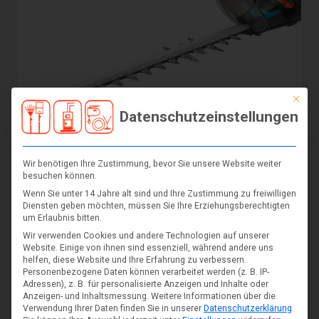
Mit die
Datenschutzeinstellungen
Wir benötigen Ihre Zustimmung, bevor Sie unsere Website weiter
Elektroheckenschere Gardena PowerCut 700/65
besuchen können.
€
209,99
Wenn Sie unter 14 Jahre alt sind und Ihre Zustimmung zu freiwilligen
inkl. MwSt
Diensten geben möchten, müssen Sie Ihre Erziehungsberechtigten
um Erlaubnis bitten.
In den Warenkorb
Wir verwenden Cookies und andere Technologien auf unserer
Website. Einige von ihnen sind essenziell, während andere uns
helfen, diese Website und Ihre Erfahrung zu verbessern.
Personenbezogene Daten können verarbeitet werden (z. B. IP-
Adressen), z. B. für personalisierte Anzeigen und Inhalte oder
Anzeigen- und Inhaltsmessung.
Weitere Informationen über die
Verwendung Ihrer Daten finden Sie in unserer
Datenschutzerklärung
.