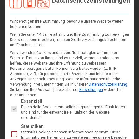
Datenschutzeinstellungen
Wir benötigen Ihre Zustimmung, bevor Sie unsere Website weiter
besuchen können.
Wenn Sie unter 14 Jahre alt sind und Ihre Zustimmung zu freiwilligen
Diensten geben möchten, müssen Sie Ihre Erziehungsberechtigten
um Erlaubnis bitten.
Wir verwenden Cookies und andere Technologien auf unserer
Akku-Heckenschere Gardena ComfortCut 60/18V Li
Website. Einige von ihnen sind essenziell, während andere uns
€
199,99
helfen, diese Website und Ihre Erfahrung zu verbessern.
inkl. MwSt
Personenbezogene Daten können verarbeitet werden (z. B. IP-
Adressen), z. B. für personalisierte Anzeigen und Inhalte oder
Anzeigen- und Inhaltsmessung.
Weitere Informationen über die
In den Warenkorb
Verwendung Ihrer Daten finden Sie in unserer
Datenschutzerklärung
.
Sie können Ihre Auswahl jederzeit unter
Einstellungen
widerrufen
oder anpassen.
Es folgt eine Liste der Service-Gruppen, für die eine Einwil
Essenziell
Essenzielle Cookies ermöglichen grundlegende Funktionen
und sind für die einwandfreie Funktion der Website
erforderlich.
Statistiken
Statistik Cookies erfassen Informationen anonym. Diese
Informationen helfen uns zu verstehen, wie unsere Besucher