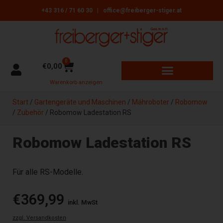
+43 316 / 71 60 30
|
office@freiberger-stiger.at
0
€
0,00
Warenkorb anzeigen
GARTENGERÄTE + MASCHINEN
ÖFEN, HERDE + HEIZGERÄTE
REINIGUNGSBEDARF + ZUBEHÖR
Start
/
Gartengeräte und Maschinen
/
Mähroboter
/
Robomow
/
Zubehör
/ Robomow Ladestation RS
Robomow Ladestation RS
Für alle RS-Modelle.
€
369,99
inkl. MwSt
zzgl. Versandkosten