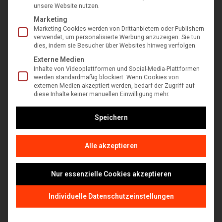
unsere Website nutzen.
Marketing
Marketing-Cookies werden von Drittanbietern oder Publishern
verwendet, um personalisierte Werbung anzuzeigen. Sie tun
dies, indem sie Besucher über Websites hinweg verfolgen.
Externe Medien
Inhalte von Videoplattformen und Social-Media-Plattformen
werden standardmäßig blockiert. Wenn Cookies von
externen Medien akzeptiert werden, bedarf der Zugriff auf
Elektroheckenschere Gardena EasyCut 500/55
diese Inhalte keiner manuellen Einwilligung mehr.
€
129,99
inkl. MwSt
Speichern
In den Warenkorb
Alle akzeptieren
Nur essenzielle Cookies akzeptieren
Individuelle Datenschutzeinstellungen