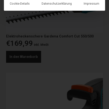
Cookie-Details
Datenschutzerklärung
Impressum
Elektroheckenschere Gardena Comfort Cut 550/500
€
169,99
inkl. MwSt
In den Warenkorb