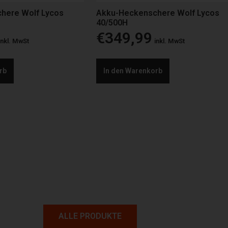
here Wolf Lycos
Akku-Heckenschere Wolf Lycos
40/500H
€
349,99
inkl. MwSt
inkl. MwSt
rb
In den Warenkorb
ALLE PRODUKTE