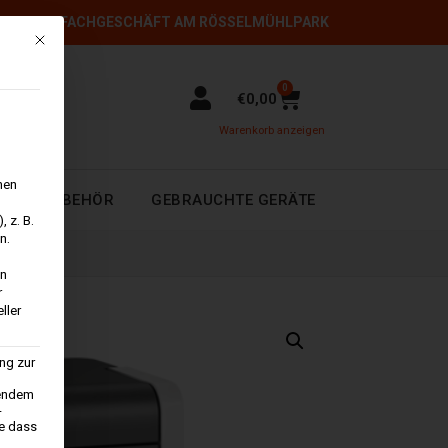
DAS FACHGESCHÄFT AM RÖSSELMÜHLPARK
Mit diesem Button wird der Dialog geschlossen. Seine Funktionalität is
0
€
0,00
Warenkorb anzeigen
nen
ARF + ZUBEHÖR
GEBRAUCHTE GERÄTE
 z. B.
n.
en
r
ller
ng zur
hendem
-
e dass