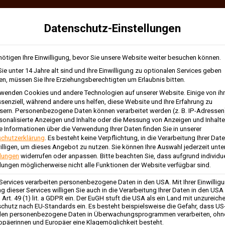
Datenschutz-Einstellungen
nötigen Ihre Einwilligung, bevor Sie unsere Website weiter besuchen können.
ie unter 14 Jahre alt sind und Ihre Einwilligung zu optionalen Services geben
n, müssen Sie Ihre Erziehungsberechtigten um Erlaubnis bitten.
rwenden Cookies und andere Technologien auf unserer Website. Einige von ih
EN, HERDE + HEIZGERÄTE
WINTER
REINIGUNGSBED
ssenziell, während andere uns helfen, diese Website und Ihre Erfahrung zu
sern.
Personenbezogene Daten können verarbeitet werden (z. B. IP-Adressen),
rsonalisierte Anzeigen und Inhalte oder die Messung von Anzeigen und Inhalte
rgeführter Ofen Haas + Sohn Aqua Trento easy
e Informationen über die Verwendung Ihrer Daten finden Sie in unserer
chutzerklärung
.
Es besteht keine Verpflichtung, in die Verarbeitung Ihrer Dat
illigen, um dieses Angebot zu nutzen.
Sie können Ihre Auswahl jederzeit unte
Haas +
llungen
widerrufen oder anpassen.
Bitte beachten Sie, dass aufgrund individue
llungen möglicherweise nicht alle Funktionen der Website verfügbar sind.
 Services verarbeiten personenbezogene Daten in den USA. Mit Ihrer Einwilligu
g dieser Services willigen Sie auch in die Verarbeitung Ihrer Daten in den USA
Art. 49 (1) lit. a GDPR ein. Der EuGH stuft die USA als ein Land mit unzureic
chutz nach EU-Standards ein. Es besteht beispielsweise die Gefahr, dass US
ung: Hier liegt sie
en personenbezogene Daten in Überwachungsprogrammen verarbeiten, ohn
ropäerinnen und Europäer eine Klagemöglichkeit besteht.