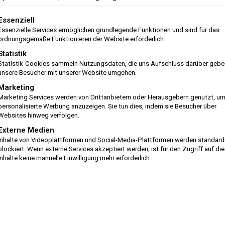
Control-Funktion
Wärmetauscher
lgt eine Liste der Service-Gruppen, für die eine Einwilligung ert
Essenziell
Essenzielle Services ermöglichen grundlegende Funktionen und sind für das
ordnungsgemäße Funktionieren der Website erforderlich.
Statistik
Statistik-Cookies sammeln Nutzungsdaten, die uns Aufschluss darüber gebe
unsere Besucher mit unserer Website umgehen.
Marketing
Marketing Services werden von Drittanbietern oder Herausgebern genutzt, u
personalisierte Werbung anzuzeigen. Sie tun dies, indem sie Besucher über
Websites hinweg verfolgen.
Externe Medien
Inhalte von Videoplattformen und Social-Media-Plattformen werden standar
blockiert. Wenn externe Services akzeptiert werden, ist für den Zugriff auf di
Inhalte keine manuelle Einwilligung mehr erforderlich.