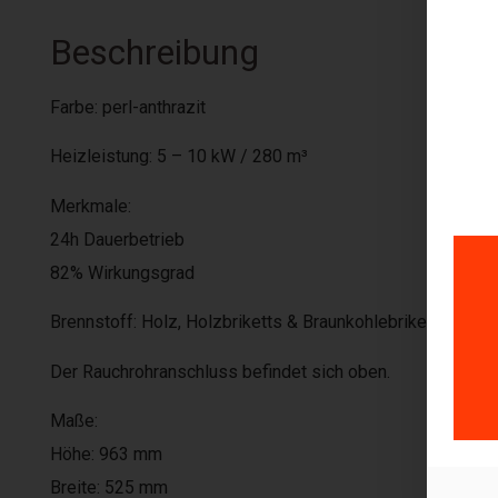
Beschreibung
Farbe: perl-anthrazit
Heizleistung: 5 – 10 kW / 280 m³
Merkmale:
24h Dauerbetrieb
82% Wirkungsgrad
Brennstoff: Holz, Holzbriketts & Braunkohlebriketts
Der Rauchrohranschluss befindet sich oben.
Maße:
Höhe: 963 mm
Breite: 525 mm