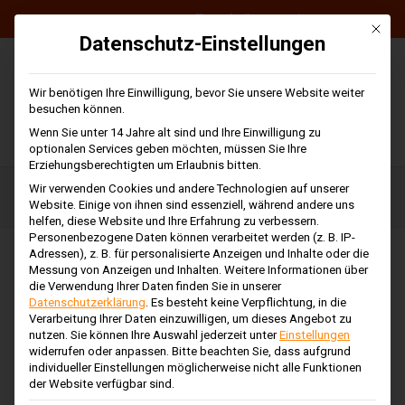
+43 316 / 71 60 30
|
office@freiberger-stiger.at
Mit di
Datenschutz-Einstellungen
Wir benötigen Ihre Einwilligung, bevor Sie unsere Website weiter
besuchen können.
0
€
0,00
Wenn Sie unter 14 Jahre alt sind und Ihre Einwilligung zu
optionalen Services geben möchten, müssen Sie Ihre
Warenkorb anzeigen
GARTENGERÄTE + MASCHINEN
ÖFEN, HERDE + HEIZGERÄTE
REINIGUNGSBEDARF + ZUBEHÖR
Erziehungsberechtigten um Erlaubnis bitten.
Start
/
Winter
/
Schneefräsen
/ Schneefräse Canadiana CM
Wir verwenden Cookies und andere Technologien auf unserer
691150 E
Website. Einige von ihnen sind essenziell, während andere uns
helfen, diese Website und Ihre Erfahrung zu verbessern.
Personenbezogene Daten können verarbeitet werden (z. B. IP-
Schneefräse Canadiana CM
Adressen), z. B. für personalisierte Anzeigen und Inhalte oder die
Messung von Anzeigen und Inhalten.
Weitere Informationen über
691150 E
die Verwendung Ihrer Daten finden Sie in unserer
Datenschutzerklärung
.
Es besteht keine Verpflichtung, in die
Verarbeitung Ihrer Daten einzuwilligen, um dieses Angebot zu
nutzen.
Sie können Ihre Auswahl jederzeit unter
Einstellungen
Kraftsparend und zuverlässig. Sie heben mit Hilfe
widerrufen oder anpassen.
Bitte beachten Sie, dass aufgrund
eigens geformter Räumschnecken
individueller Einstellungen möglicherweise nicht alle Funktionen
der Website verfügbar sind.
fortlaufend gefrorene Schnee- und Eisstücke vom