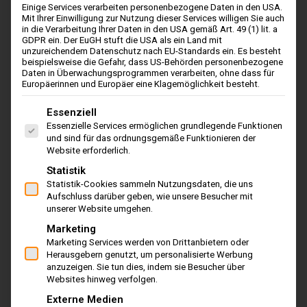
verschneiten Untergrund. Gehwege, Einfahrtsstraßen,
Einige Services verarbeiten personenbezogene Daten in den USA.
Mit Ihrer Einwilligung zur Nutzung dieser Services willigen Sie auch
Garagen, usw. sind unmittelbar darauf wieder gut
in die Verarbeitung Ihrer Daten in den USA gemäß Art. 49 (1) lit. a
GDPR ein. Der EuGH stuft die USA als ein Land mit
passierbar. Die Canadiana ist sofort einsatzbereit und
unzureichendem Datenschutz nach EU-Standards ein. Es besteht
ermöglicht lang andauerndes, ermüdungsfreies Arbeiten
beispielsweise die Gefahr, dass US-Behörden personenbezogene
Daten in Überwachungsprogrammen verarbeiten, ohne dass für
selbst auf großen Grundstücken und Parkplätzen.
Europäerinnen und Europäer eine Klagemöglichkeit besteht.
Es folgt eine Liste der Service-Gruppen, für die eine Einwil
€
2.229,00
Essenziell
inkl. MwSt
Essenzielle Services ermöglichen grundlegende Funktionen
und sind für das ordnungsgemäße Funktionieren der
zzgl. Versandkosten
Website erforderlich.
Statistik
In den Warenkorb
Statistik-Cookies sammeln Nutzungsdaten, die uns
Aufschluss darüber geben, wie unsere Besucher mit
unserer Website umgehen.
Marketing
Marketing Services werden von Drittanbietern oder
Herausgebern genutzt, um personalisierte Werbung
anzuzeigen. Sie tun dies, indem sie Besucher über
Websites hinweg verfolgen.
Externe Medien