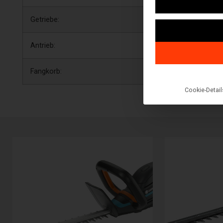
Getriebe:
Hydrostat
Antrieb:
Heckantrieb
Fangkorb:
200 l
Cookie-Detail