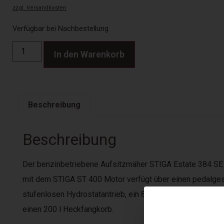
zzgl. Versandkosten
Verfügbar bei Nachbestellung
In den Warenkorb
Beschreibung
Beschreibung
Der benzinbetriebene Aufsitzmäher STIGA Estate 384 SE
mit dem STIGA ST 400 Motor verfügt über einen pedalges
stufenlosen Hydrostatantrieb, ein 84 cm breites 2-Mess
einen 200 l Heckfangkorb.