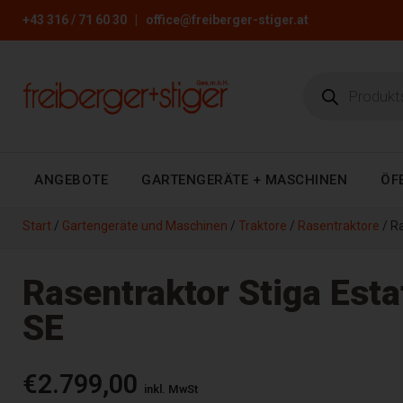
+43 316 / 71 60 30
|
office@freiberger-stiger.at
ANGEBOTE
GARTENGERÄTE + MASCHINEN
ÖF
Start
/
Gartengeräte und Maschinen
/
Traktore
/
Rasentraktore
/ R
Rasentraktor Stiga Est
SE
€
2.799,00
inkl. MwSt