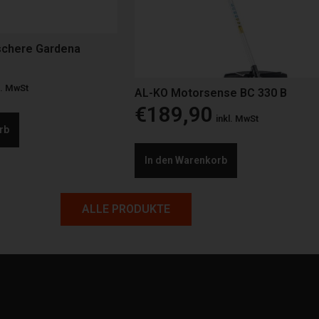
schere Gardena
l. MwSt
AL-KO Motorsense BC 330 B
€
189,90
inkl. MwSt
rb
In den Warenkorb
ALLE PRODUKTE