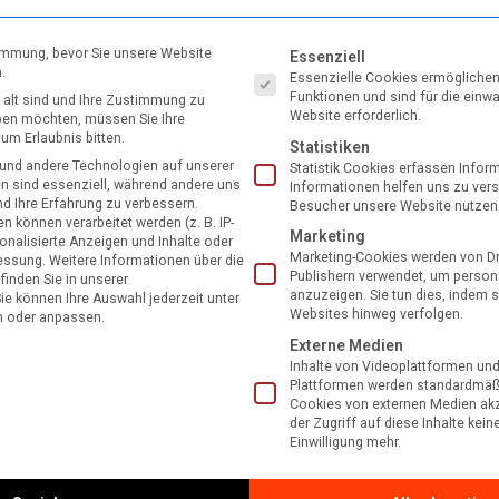
Es folgt eine Liste der Service-
timmung, bevor Sie unsere Website
Essenziell
.
Essenzielle Cookies ermögliche
Funktionen und sind für die einw
 alt sind und Ihre Zustimmung zu
Website erforderlich.
eben möchten, müssen Sie Ihre
um Erlaubnis bitten.
Statistiken
und andere Technologien auf unserer
Statistik Cookies erfassen Info
en sind essenziell, während andere uns
Informationen helfen uns zu vers
nd Ihre Erfahrung zu verbessern.
Besucher unsere Website nutzen
können verarbeitet werden (z. B. IP-
Marketing
sonalisierte Anzeigen und Inhalte oder
min
Marketing-Cookies werden von Dri
essung.
Weitere Informationen über die
Publishern verwendet, um person
finden Sie in unserer
anzuzeigen. Sie tun dies, indem 
ie können Ihre Auswahl jederzeit unter
U/min
Websites hinweg verfolgen.
n oder anpassen.
Externe Medien
Inhalte von Videoplattformen und
Plattformen werden standardmäßi
Cookies von externen Medien akz
der Zugriff auf diese Inhalte kei
Einwilligung mehr.