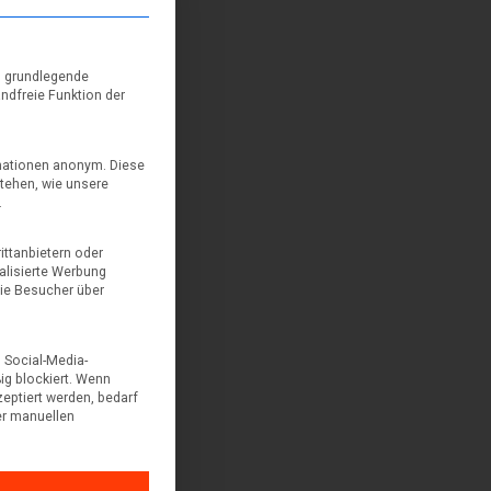
Gruppen, für die eine Einwilligung erteilt werden kann. Die erste
n grundlegende
andfreie Funktion der
rmationen anonym. Diese
tehen, wie unsere
.
ttanbietern oder
alisierte Werbung
sie Besucher über
 Social-Media-
g blockiert. Wenn
eptiert werden, bedarf
ner manuellen