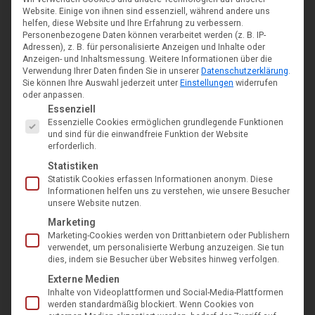
Website. Einige von ihnen sind essenziell, während andere uns
helfen, diese Website und Ihre Erfahrung zu verbessern.
Elektroheckenschere Gardena PowerCut 700/65
Personenbezogene Daten können verarbeitet werden (z. B. IP-
Adressen), z. B. für personalisierte Anzeigen und Inhalte oder
€
209,99
Anzeigen- und Inhaltsmessung.
Weitere Informationen über die
inkl. MwSt
Verwendung Ihrer Daten finden Sie in unserer
Datenschutzerklärung
.
Sie können Ihre Auswahl jederzeit unter
Einstellungen
widerrufen
In den Warenkorb
oder anpassen.
Es folgt eine Liste der Service-Gruppen, für die eine Einwil
Essenziell
Essenzielle Cookies ermöglichen grundlegende Funktionen
und sind für die einwandfreie Funktion der Website
erforderlich.
Statistiken
Statistik Cookies erfassen Informationen anonym. Diese
Informationen helfen uns zu verstehen, wie unsere Besucher
unsere Website nutzen.
Marketing
Marketing-Cookies werden von Drittanbietern oder Publishern
verwendet, um personalisierte Werbung anzuzeigen. Sie tun
dies, indem sie Besucher über Websites hinweg verfolgen.
Externe Medien
Inhalte von Videoplattformen und Social-Media-Plattformen
werden standardmäßig blockiert. Wenn Cookies von