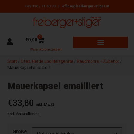
+43 316 / 71 60 30
|
office@freiberger-stiger.at
0
€
0,00
Warenkorb anzeigen
GARTENGERÄTE + MASCHINEN
ÖFEN, HERDE + HEIZGERÄTE
REINIGUNGSBEDARF + ZUBEHÖR
Start
/
Öfen, Herde und Heizgeräte
/
Rauchrohre + Zubehör
/
Mauerkapsel emailliert
Mauerkapsel emailliert
€
33,80
inkl. MwSt
zzgl. Versandkosten
Größe