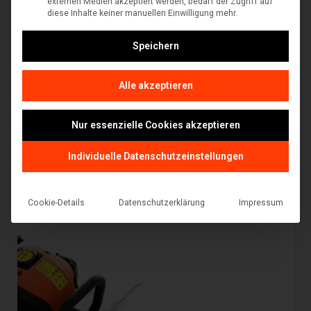
externen Medien akzeptiert werden, bedarf der Zugriff auf
diese Inhalte keiner manuellen Einwilligung mehr.
Speichern
Alle akzeptieren
Akku-Heckenschere Gardena ComfortCut 50/18V Li
€
179,99
inkl. MwSt
Nur essenzielle Cookies akzeptieren
In den Warenkorb
Individuelle Datenschutzeinstellungen
Cookie-Details
Datenschutzerklärung
Impressum