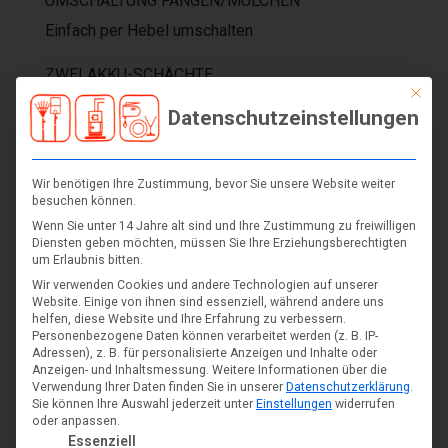
UMSCHALTUNG FANGEN/MULCHEN
Einfach per Hebel umschalten
ZWEI AKKU-SCHÄCHTE
Mit die
Mit automatischer Akku-Umschaltung.
Datenschutzeinstellungen
3-in-1
Fangen – Mulchen – Seitenauswurf
Wir benötigen Ihre Zustimmung, bevor Sie unsere Website weiter
besuchen können.
DOPPELT KUGELGELAGERTE RÄDER
Wenn Sie unter 14 Jahre alt sind und Ihre Zustimmung zu freiwilligen
Diensten geben möchten, müssen Sie Ihre Erziehungsberechtigten
Leichter Lauf bei sehr geringem Verschleiß
um Erlaubnis bitten.
Wir verwenden Cookies und andere Technologien auf unserer
ZENTRALE HÖHENVERSTELLUNG
Website. Einige von ihnen sind essenziell, während andere uns
helfen, diese Website und Ihre Erfahrung zu verbessern.
Leichte Einstellung der 7 Schnitthöhen
Personenbezogene Daten können verarbeitet werden (z. B. IP-
Adressen), z. B. für personalisierte Anzeigen und Inhalte oder
IM HOLM VERLEGTE KABEL
Anzeigen- und Inhaltsmessung.
Weitere Informationen über die
Verwendung Ihrer Daten finden Sie in unserer
Datenschutzerklärung
.
Sämtliche Kabel befinden sich innerhalb des
Sie können Ihre Auswahl jederzeit unter
Einstellungen
widerrufen
oder anpassen.
Holms – für ein müheloses Zusammenklappen und
Es folgt eine Liste der Service-Gruppen, für die eine Einwil
Essenziell