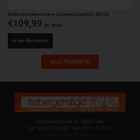
Elektroheckenschere Gardena EasyCut 450/50
€
109,99
inkl. MwSt
In den Warenkorb
ALLE PRODUKTE
Rösselmühlgasse 15 – 8020 Graz
Tel.: 0316 / 71 60 30 – Fax: 0316 / 71 70 10
office@freiberger-stiger.at