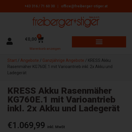
+43 316 / 71 60 30
|
office@freiberger-stiger.at
0
€
0,00
Warenkorb anzeigen
GARTENGERÄTE + MASCHINEN
ÖFEN, HERDE + HEIZGERÄTE
REINIGUNGSBEDARF + ZUBEHÖR
Start
/
Angebote
/
Ganzjährige Angebote
/ KRESS Akku
Rasenmäher KG760E.1 mit Varioantrieb inkl. 2x Akku und
Ladegerät
KRESS Akku Rasenmäher
KG760E.1 mit Varioantrieb
inkl. 2x Akku und Ladegerät
€
1.069,99
inkl. MwSt