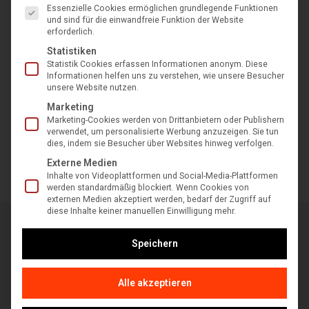
mehr Bewegungsfreiheit beim Mähen
Essenzielle Cookies ermöglichen grundlegende Funktionen
und sind für die einwandfreie Funktion der Website
erforderlich.
AKKU-LADESTANDS-ANZEIGE DIREKT AM GRIFF
Statistiken
Den Batterie-Ladestand immer im Blick.
Statistik Cookies erfassen Informationen anonym. Diese
Informationen helfen uns zu verstehen, wie unsere Besucher
unsere Website nutzen.
CHIPGESTEUERTE MOTORLEISTUNG
Marketing
Hält die Schneidleistung auch bei dichtem Gras.
Marketing-Cookies werden von Drittanbietern oder Publishern
verwendet, um personalisierte Werbung anzuzeigen. Sie tun
HOCHLEISTUNGS-LED-BELEUCHTUNG
dies, indem sie Besucher über Websites hinweg verfolgen.
Externe Medien
Gute Sicht auch bei starker Dämmerung.
Inhalte von Videoplattformen und Social-Media-Plattformen
werden standardmäßig blockiert. Wenn Cookies von
externen Medien akzeptiert werden, bedarf der Zugriff auf
diese Inhalte keiner manuellen Einwilligung mehr.
Speichern
Alle akzeptieren