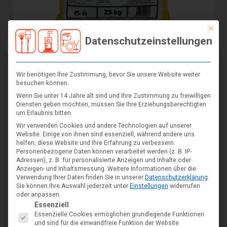
Mit die
Datenschutzeinstellungen
Auftausalz 25kg Defrost österreichisches Siedesalz
€
14,99
€
9,60
inkl. MwSt
Wir benötigen Ihre Zustimmung, bevor Sie unsere Website weiter
In den Warenkorb
besuchen können.
Wenn Sie unter 14 Jahre alt sind und Ihre Zustimmung zu freiwilligen
Diensten geben möchten, müssen Sie Ihre Erziehungsberechtigten
um Erlaubnis bitten.
Wir verwenden Cookies und andere Technologien auf unserer
Website. Einige von ihnen sind essenziell, während andere uns
helfen, diese Website und Ihre Erfahrung zu verbessern.
Personenbezogene Daten können verarbeitet werden (z. B. IP-
Adressen), z. B. für personalisierte Anzeigen und Inhalte oder
Anzeigen- und Inhaltsmessung.
Weitere Informationen über die
Verwendung Ihrer Daten finden Sie in unserer
Datenschutzerklärung
.
Sie können Ihre Auswahl jederzeit unter
Einstellungen
widerrufen
oder anpassen.
Es folgt eine Liste der Service-Gruppen, für die eine Einwil
Essenziell
Essenzielle Cookies ermöglichen grundlegende Funktionen
und sind für die einwandfreie Funktion der Website