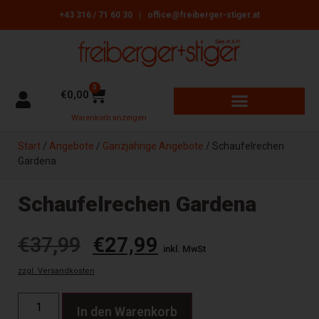
+43 316 / 71 60 30
|
office@freiberger-stiger.at
0
€
0,00
Warenkorb anzeigen
GARTENGERÄTE + MASCHINEN
ÖFEN, HERDE + HEIZGERÄTE
REINIGUNGSBEDARF + ZUBEHÖR
Start
/
Angebote
/
Ganzjährige Angebote
/ Schaufelrechen
Gardena
Schaufelrechen Gardena
€
37,99
€
27,99
inkl. MwSt
zzgl. Versandkosten
In den Warenkorb