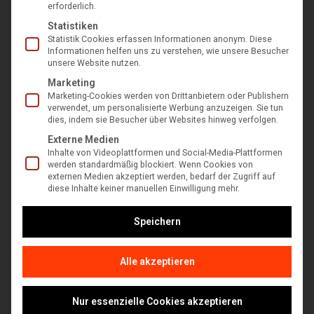
erforderlich.
Statistiken
Statistik Cookies erfassen Informationen anonym. Diese
Informationen helfen uns zu verstehen, wie unsere Besucher
unsere Website nutzen.
Marketing
Marketing-Cookies werden von Drittanbietern oder Publishern
verwendet, um personalisierte Werbung anzuzeigen. Sie tun
dies, indem sie Besucher über Websites hinweg verfolgen.
Wolf Turbo Nachsaat LR 25
Externe Medien
€
15,30
€
10,90
Inhalte von Videoplattformen und Social-Media-Plattformen
inkl. MwSt
werden standardmäßig blockiert. Wenn Cookies von
externen Medien akzeptiert werden, bedarf der Zugriff auf
diese Inhalte keiner manuellen Einwilligung mehr.
In den Warenkorb
Speichern
Alle akzeptieren
Nur essenzielle Cookies akzeptieren