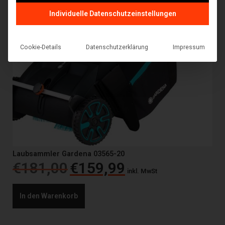
Individuelle Datenschutzeinstellungen
Cookie-Details
Datenschutzerklärung
Impressum
Laubsammler Gardena 03565-20
€
181,00
€
159,99
inkl. MwSt
In den Warenkorb